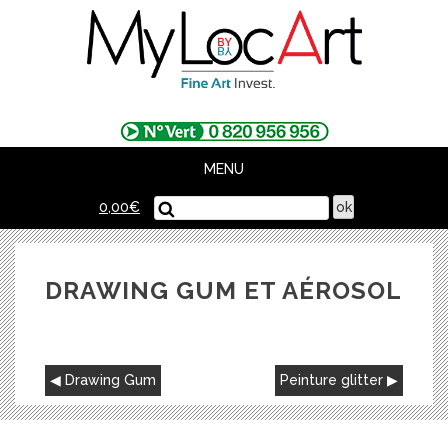
Skip
to
content
MENU
0,00
€
DRAWING GUM ET AÉROSOL
NAVIGATION
Drawing Gum
Peinture glitter
DE
L’ARTICLE