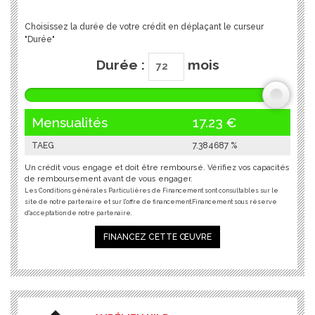
Choisissez la durée de votre crédit en déplaçant le curseur
"Durée"
Durée :
mois
Mensualités
17.23
€
TAEG
7.384687
%
Un crédit vous engage et doit être remboursé. Vérifiez vos capacités
de remboursement avant de vous engager.
Les Conditions générales Particulières de Financement sont consultables sur le
site de notre partenaire et sur l'offre de financement.Financement sous réserve
d'acceptation de notre partenaire.
FINANCEZ CETTE ŒUVRE