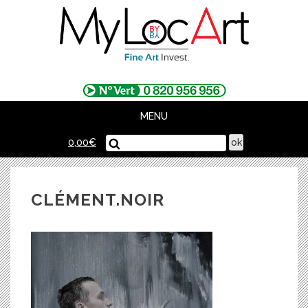
Skip
to
content
MENU
0,00
€
CLÉMENT.NOIR