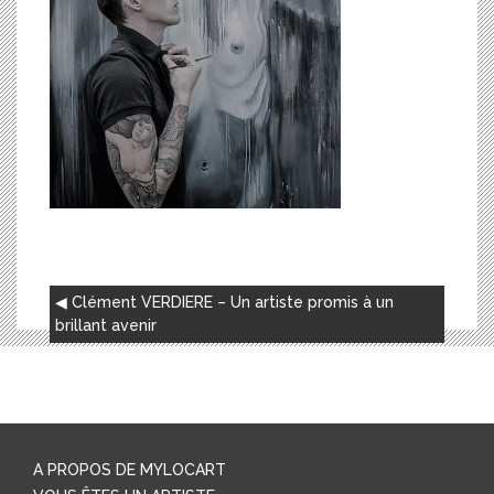
NAVIGATION
Clément VERDIERE – Un artiste promis à un
DE
brillant avenir
L’ARTICLE
A PROPOS DE MYLOCART