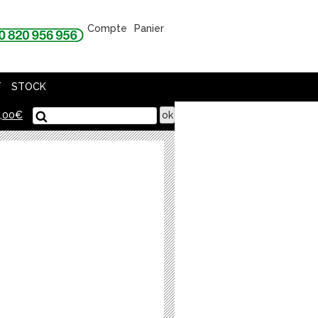
Compte
Panier
T
STOCK
,00
€