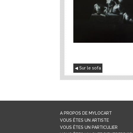
NAVIGATION
Sur le sofa
DE
L’ARTICLE
A PROPOS DE MYLOCART
VOUS ÊTES UN ARTISTE
VOUS ÊTES UN PARTICULIER