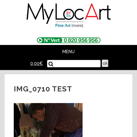
Skip
to
content
MENU
0,00
€
IMG_0710 TEST