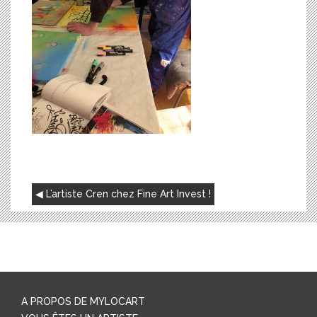
NAVIGATION
L’artiste Cren chez Fine Art Invest !
DE
L’ARTICLE
A PROPOS DE MYLOCART