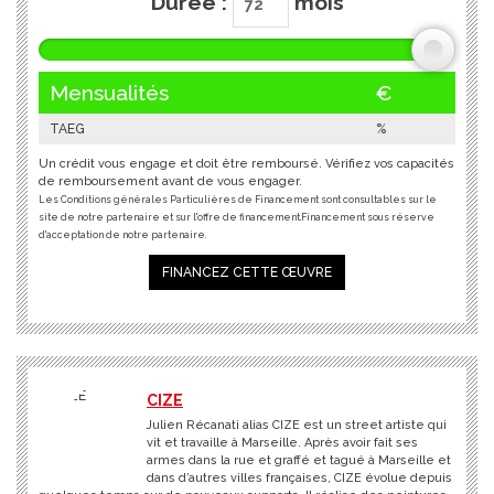
Durée :
mois
Mensualités
€
TAEG
%
Un crédit vous engage et doit être remboursé. Vérifiez vos capacités
de remboursement avant de vous engager.
Les Conditions générales Particulières de Financement sont consultables sur le
site de notre partenaire et sur l'offre de financement.Financement sous réserve
d'acceptation de notre partenaire.
FINANCEZ CETTE ŒUVRE
CIZE
Julien Récanati alias CIZE est un street artiste qui
vit et travaille à Marseille. Après avoir fait ses
armes dans la rue et graffé et tagué à Marseille et
dans d’autres villes françaises, CIZE évolue depuis