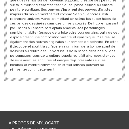
quelques temps sur de nouveaux supports. Il réalise des peintures
sur toile mêlant différentes techniques, posca, aérosol ou encore
peinture acrylique. Ses œuvres s’inspirent des œuvres d’artistes
majeurs du mouvement Street comme Seen ou encore Crash
reprenant l’univers Marvel et mettant en scène les super héros de
ces bandes dessinées dans des univers colorés. De Hulk en passant
par Thanos ou encore par Captain America, ses personnages
semblent habiter l’espace de la toile voire pour certains, sortir de cet
espace créant une composition vivante et dynamique. Cize réalise
également des œuvres originales sur bombes de peinture. En effet
il découpe et aplatit la surface en aluminium de la bombe avant de
dessiner au feutre des univers issus de la bande dessinée ou des
personnages issus de la culture populaire. Il fait ainsi coexister ses
dessins avec les écritures et images déjà présentes sur les
bombes et montre comment les street artistes peuvent se
réinventer continuellement.
A PROPOS DE MYLOCART