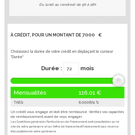
Du lundi au vendredi de 9h à 18h
À CRÉDIT, POUR UN MONTANT DE
€
Choisissez la durée de votre crédit en déplaçant le curseur
"Durée"
Durée :
mois
Mensualités
116.01
€
TAEG
6.000674
%
Un crédit vous engage et doit être remboursé. Vérifiez vos capacités
de remboursement avant de vous engager.
Les Conditions générales Particulières de Financement sont consultables sur le
site de notre partenaire et sur l'offre de financement.Financement sous réserve
d'acceptation de notre partenaire.