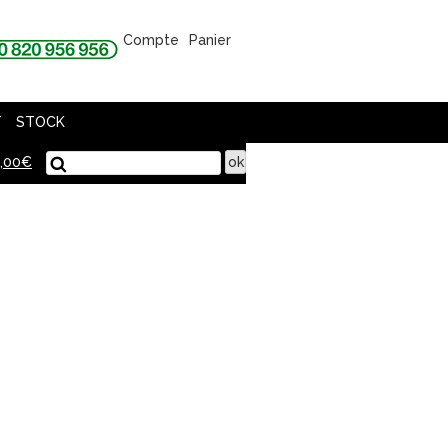
Compte
Panier
T
STOCK
,00
€