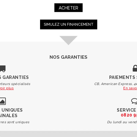
ACHETER
SIMULEZ UN FINANCEMENT
NOS GARANTIES
S GARANTIES
PAIEMENTS
rteurs spécialisés
CB, American Express, 4x
oir plus
En savo
 UNIQUES
SERVICE
0820 9
GINALES
res sont uniques
Du lundi au vend