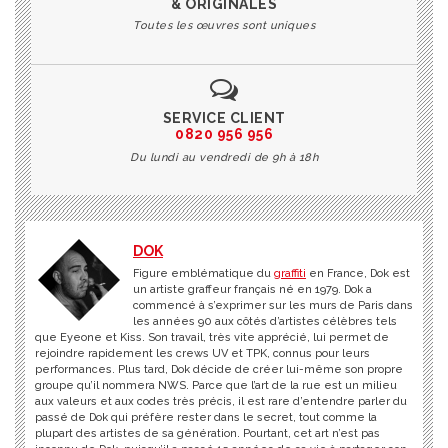
& ORIGINALES
Toutes les œuvres sont uniques
SERVICE CLIENT
0820 956 956
Du lundi au vendredi de 9h à 18h
DOK
Figure emblématique du
graffiti
en France, Dok est
un artiste graffeur français né en 1979. Dok a
commencé à s’exprimer sur les murs de Paris dans
les années 90 aux côtés d’artistes célèbres tels
que Eyeone et Kiss. Son travail, très vite apprécié, lui permet de
rejoindre rapidement les crews UV et TPK, connus pour leurs
performances. Plus tard, Dok décide de créer lui-même son propre
groupe qu’il nommera NWS. Parce que l’art de la rue est un milieu
aux valeurs et aux codes très précis, il est rare d’entendre parler du
passé de Dok qui préfère rester dans le secret, tout comme la
plupart des artistes de sa génération. Pourtant, cet art n’est pas