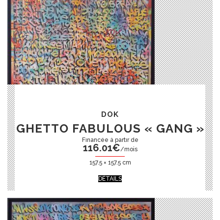
DOK
GHETTO FABULOUS « GANG »
116.01
€
/mois
157.5 × 157.5 cm
DÉTAILS