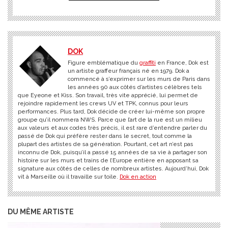
DOK
Figure emblématique du
graffiti
en France, Dok est
un artiste graffeur français né en 1979. Dok a
commencé à s’exprimer sur les murs de Paris dans
les années 90 aux côtés d’artistes célèbres tels
que Eyeone et Kiss. Son travail, très vite apprécié, lui permet de
rejoindre rapidement les crews UV et TPK, connus pour leurs
performances. Plus tard, Dok décide de créer lui-même son propre
groupe qu’il nommera NWS. Parce que l’art de la rue est un milieu
aux valeurs et aux codes très précis, il est rare d’entendre parler du
passé de Dok qui préfère rester dans le secret, tout comme la
plupart des artistes de sa génération. Pourtant, cet art n’est pas
inconnu de Dok, puisqu’il a passé 15 années de sa vie à partager son
histoire sur les murs et trains de l’Europe entière en apposant sa
signature aux côtés de celles de nombreux artistes. Aujourd’hui, Dok
vit à Marseille où il travaille sur toile.
Dok en action
DU MÊME ARTISTE