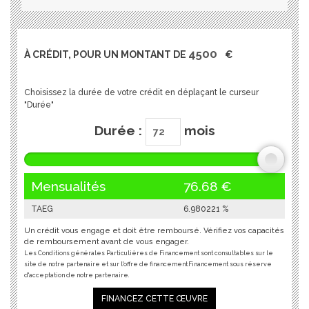
À CRÉDIT, POUR UN MONTANT DE
€
Choisissez la durée de votre crédit en déplaçant le curseur
"Durée"
Durée :
mois
Mensualités
76.68
€
TAEG
6.980221
%
Un crédit vous engage et doit être remboursé. Vérifiez vos capacités
de remboursement avant de vous engager.
Les Conditions générales Particulières de Financement sont consultables sur le
site de notre partenaire et sur l'offre de financement.Financement sous réserve
d'acceptation de notre partenaire.
FINANCEZ CETTE ŒUVRE