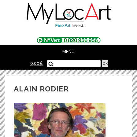
Skip
to
content
MENU
0,00
€
ALAIN RODIER