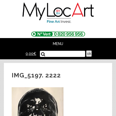
Skip
to
content
MENU
0,00
€
IMG_5197. 2222