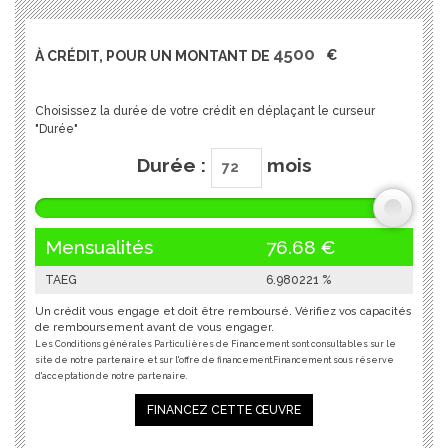
À CRÉDIT, POUR UN MONTANT DE
€
Choisissez la durée de votre crédit en déplaçant le curseur
"Durée"
Durée :
mois
Mensualités
76.68
€
TAEG
6.980221
%
Un crédit vous engage et doit être remboursé. Vérifiez vos capacités
de remboursement avant de vous engager.
Les Conditions générales Particulières de Financement sont consultables sur le
site de notre partenaire et sur l'offre de financement.Financement sous réserve
d'acceptation de notre partenaire.
FINANCEZ CETTE ŒUVRE