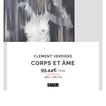
CLÉMENT VERDIERE
CORPS ET ÂME
99,44
€
/mois
160 × 160 cm
DÉTAILS