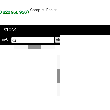
Compte
Panier
T
STOCK
,00
€