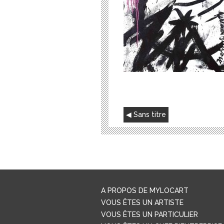
NAVIGATION
Sans titre
DE
L’ARTICLE
A PROPOS DE MYLOCART
VOUS ÊTES UN ARTISTE
VOUS ÊTES UN PARTICULIER