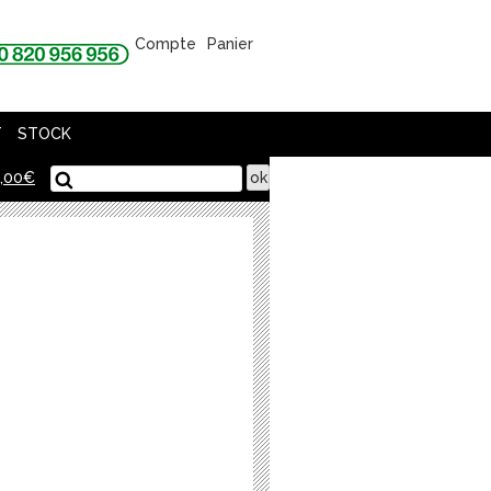
Compte
Panier
T
STOCK
,00
€