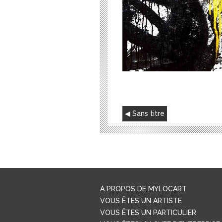
NAVIGATION
Sans titre
DE
L’ARTICLE
A PROPOS DE MYLOCART
VOUS ÊTES UN ARTISTE
VOUS ÊTES UN PARTICULIER