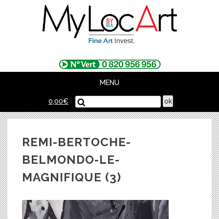
Skip
to
content
MENU
0,00
€
REMI-BERTOCHE-
BELMONDO-LE-
MAGNIFIQUE (3)