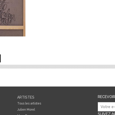
RECEVOI
ARTISTES
Tous les artistes
Julien Morel
SUIVEZ-