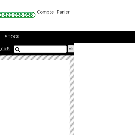
Compte
Panier
T
STOCK
,00
€