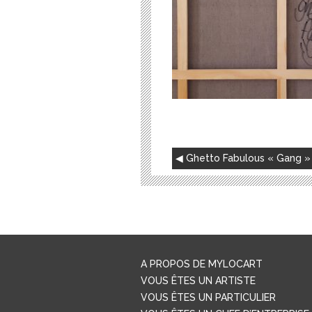
NAVIGATION
Ghetto Fabulous « Gang »
DE
L’ARTICLE
A PROPOS DE MYLOCART
VOUS ÊTES UN ARTISTE
VOUS ÊTES UN PARTICULIER