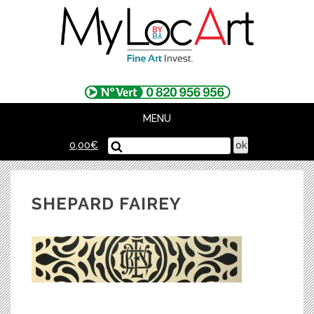
Skip
to
content
MENU
0,00
€
SHEPARD FAIREY