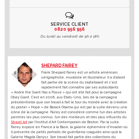
SERVICE CLIENT
0820 956 956
Du lundi au vendredi de 9h à 18h
SHEPARD FAIREY
Frank Shepard Fairey est un artiste américain,
sérigraphiste, muraliste et illustrateur. Il a d’abord
fait partie de la scène du skateboard et s'est
rapidement fait connaître par ses autocollants
« André the Giant Has a Posse » qui ont été fait pour la campagne
Obey Giant. C’est en 2008, aux Etats-Unis, lors de la campagne
présidentielle que son travail à fait le tour du monde avec la création
du poster « Hope » de Barack Obama qui est par la suite devenu une
icône de la campagne. Fairey est considéré comme l’un des artistes
peintres les plus connus, l’un des meilleurs et des plus influents du
Street Art
par l’Institut d’Art Contemporain de Boston. Par la suite,
Fairey expose en France à la Base, la galerie éphémère d'Invader où
il présente de petits portraits de guérilleros coagulés ainsi qu’à la
Galerie Magda Danysz. Son travail fait partie des collections du