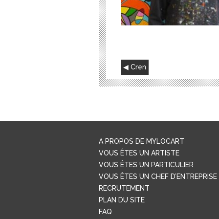
NAVIGATION
Cren
DE
L’ARTICLE
A PROPOS DE MYLOCART
VOUS ÊTES UN ARTISTE
VOUS ÊTES UN PARTICULIER
VOUS ÊTES UN CHEF D’ENTREPRISE
RECRUTEMENT
PLAN DU SITE
FAQ