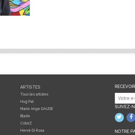
RECEVOI
ARTISTES
Tous les artistes
Hug Pat
SUIVEZ-
Marie Ange DAUDE
Blade
ColorZ
Hervé Di Rosa
NOTRE PA