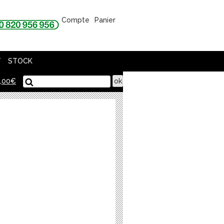
Compte
Panier
T
STOCK
,00
€