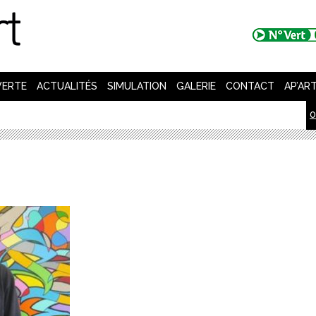
VERTE
ACTUALITÉS
SIMULATION
GALERIE
CONTACT
AP’AR
0