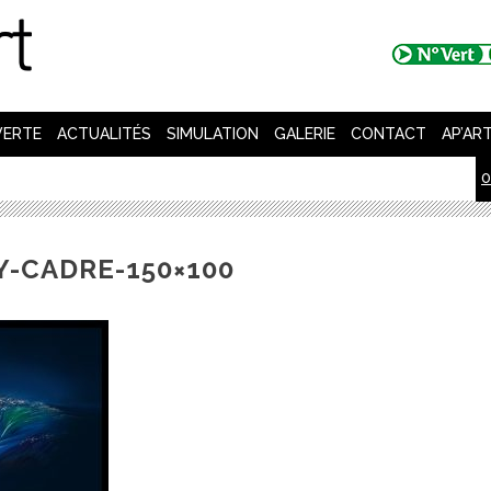
VERTE
ACTUALITÉS
SIMULATION
GALERIE
CONTACT
AP’AR
0
-CADRE-150×100