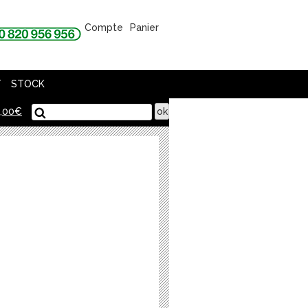
Compte
Panier
T
STOCK
,00
€