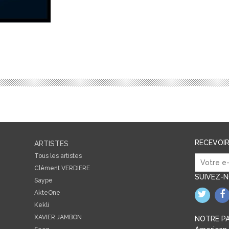
RECEVOI
ARTISTES
Tous les artistes
Clément VERDIERE
SUIVEZ-
Saype
AkteOne
Kekli
XAVIER JAMBON
NOTRE PA