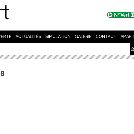
VERTE
ACTUALITÉS
SIMULATION
GALERIE
CONTACT
AP’AR
0
08