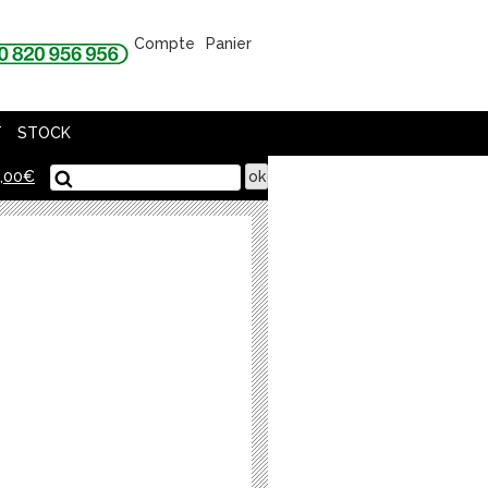
Compte
Panier
T
STOCK
,00
€