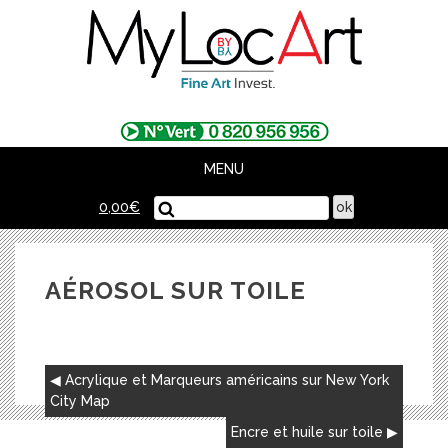
Skip
to
content
MENU
0,00
€
AÉROSOL SUR TOILE
NAVIGATION
Acrylique et Marqueurs américains sur New York
DE
City Map
L’ARTICLE
Encre et huile sur toile