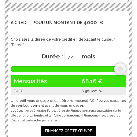
À CRÉDIT, POUR UN MONTANT DE
€
Choisissez la durée de votre crédit en déplaçant le curseur
"Durée"
Durée :
mois
Mensualités
68.16
€
TAEG
6.980221
%
Un crédit vous engage et doit être remboursé. Vérifiez vos capacités
de remboursement avant de vous engager.
Les Conditions générales Particulières de Financement sont consultables sur le
site de notre partenaire et sur l'offre de financement.Financement sous réserve
d'acceptation de notre partenaire.
FINANCEZ CETTE ŒUVRE