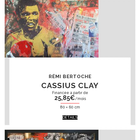
RÉMI BERTOCHE
CASSIUS CLAY
25,85
€
/mois
80 × 60 cm
DÉTAILS