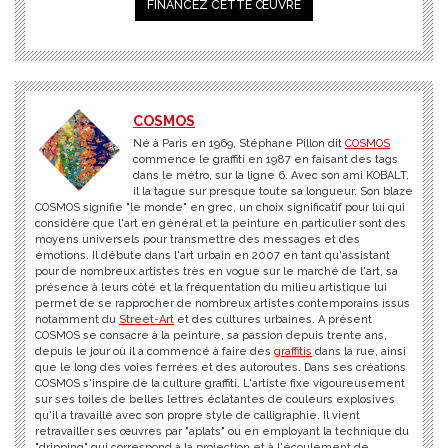
FINANCEZ CETTE ŒUVRE
COSMOS
Né à Paris en 1969, Stéphane Pillon dit
COSMOS
commence le graffiti en 1987 en faisant des tags
dans le métro, sur la ligne 6. Avec son ami KOBALT,
il la tague sur presque toute sa longueur. Son blaze
COSMOS signifie "le monde" en grec, un choix significatif pour lui qui
considère que l'art en général et la peinture en particulier sont des
moyens universels pour transmettre des messages et des
émotions. Il débute dans l'art urbain en 2007 en tant qu'assistant
pour de nombreux artistes très en vogue sur le marché de l'art, sa
présence à leurs côté et la fréquentation du milieu artistique lui
permet de se rapprocher de nombreux artistes contemporains issus
notamment du
Street-Art
et des cultures urbaines. A présent
COSMOS se consacre à la peinture, sa passion depuis trente ans,
depuis le jour où il a commencé à faire des
graffitis
dans la rue, ainsi
que le long des voies ferrées et des autoroutes. Dans ses créations
COSMOS s'inspire de la culture graffiti. L'artiste fixe vigoureusement
sur ses toiles de belles lettres éclatantes de couleurs explosives
qu'il a travaillé avec son propre style de calligraphie. Il vient
retravailler ses œuvres par "aplats" ou en employant la technique du
"dripping" qui correspond à la projection et à l'écoulement de