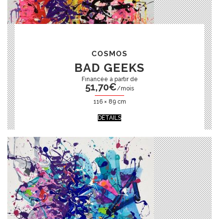
COSMOS
BAD GEEKS
51,70
€
/mois
116 × 89 cm
DÉTAILS