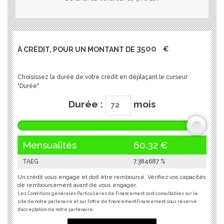
À CRÉDIT, POUR UN MONTANT DE
€
Choisissez la durée de votre crédit en déplaçant le curseur
"Durée"
Durée :
mois
Mensualités
60.32
€
TAEG
7.384687
%
Un crédit vous engage et doit être remboursé. Vérifiez vos capacités
de remboursement avant de vous engager.
Les Conditions générales Particulières de Financement sont consultables sur le
site de notre partenaire et sur l'offre de financement.Financement sous réserve
d'acceptation de notre partenaire.