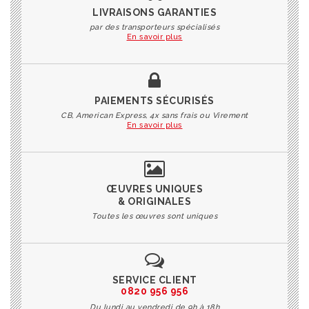
LIVRAISONS GARANTIES
par des transporteurs spécialisés
En savoir plus
PAIEMENTS SÉCURISÉS
CB, American Express, 4x sans frais ou Virement
En savoir plus
ŒUVRES UNIQUES
& ORIGINALES
Toutes les œuvres sont uniques
SERVICE CLIENT
0820 956 956
Du lundi au vendredi de 9h à 18h