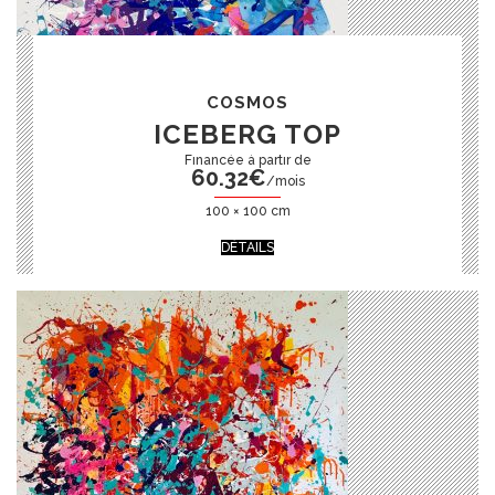
COSMOS
ICEBERG TOP
60.32
€
/mois
100 × 100 cm
DÉTAILS