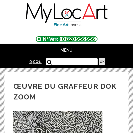
Skip
to
content
MENU
0,00
€
ŒUVRE DU GRAFFEUR DOK
ZOOM