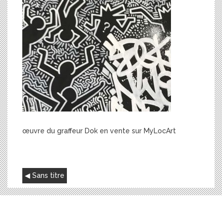
œuvre du graffeur Dok en vente sur MyLocArt
NAVIGATION
Sans titre
DE
L’ARTICLE